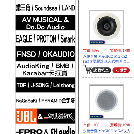
2019-11-20
Klipsch 古力奇 家庭劇院套組5 安裝實例
市價:
1780
驚爆價: 1780
永悅音響 MAGICO MG-652
(支)含變壓器 崁入式喇叭 全新
公司貨 (免運)
2019-11-21
Klipsch 古力奇 家庭劇院套組6 安裝實例
市價:
1098
驚爆價: 1098
永悅音響 MAGICO MG-6崁入