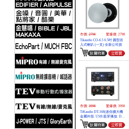
2019-11-20
Klipsch 古力奇 家庭劇院套組3 安裝實例
市價:
2798
驚爆價: 2798
Tikaudio CO-6.5 6.5吋 圓型崁
入式喇叭 (一支) 全新公司貨
2019-11-20
Klipsch 古力奇 家庭劇院套組4 安裝實例
市價:
3998
驚爆價: 3998
TiKaudio DT-168(迷你擴大機
金屬外殼. USB.藍芽播放. D類
擴大機)