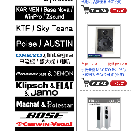
式喇叭 含變壓器 全新公司貨
(免運)
2019-11-21
Klipsch 古力奇 家庭劇院套組7 安裝實例
市價:
1798
驚爆價: 1798
永悅音響 MAGICO IW-106 崁
入式喇叭 全新公司貨 (免運)
2019-11-21
Klipsch 古力奇 卡拉OK套組2 安裝實例