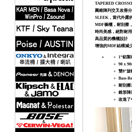
TAPERED CROSS
圓錐陣列交叉改善分
SLEEK，當代外
MDF櫥櫃，耐刮擦，
2019-11-21
Klipsch 古力奇 家庭劇院套組7 安裝實例
時尚美感，絕對耐用
高品質的機櫃設計
增強的MDF結構減
1“鋁製
90 x 9
雙8“
Bass-
耐刮擦
錐形陣
2019-11-21
Klipsch 古力奇 卡拉OK套組2 安裝實例
改進了