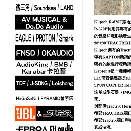
Klipsch R-8
2019-11-20
Klipsch 古力奇 家庭劇院套組5 安裝實例
R-820F利用其
的音樂和電影煥發生
90ºx90ºTRACTRI
Klipsch獨有的
帶有KAPTON懸架
獨有的線性行程懸架
Kapton®是一
LTS高音揚聲器是K
SPUN COPPER I
注塑成型石墨（IM
2019-11-21
Klipsch 古力奇 家庭劇院套組6 安裝實例
形。
與配備Tractri
後部TRACTRIX端
後部Tractri
真或湍流。