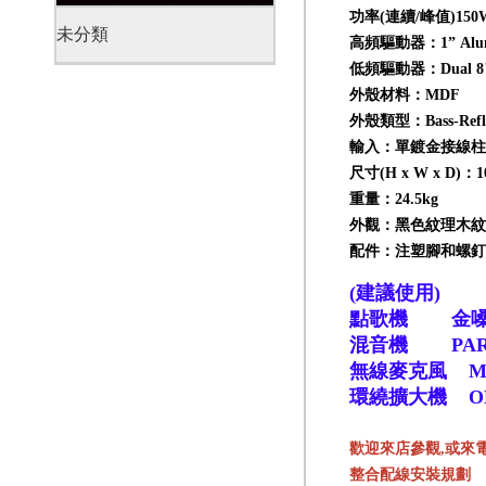
功率(連續/峰值)150W
未分類
高頻驅動器：1” Aluminum
低頻驅動器：Dual 8" s
外殼材料：MDF
2019-11-21
Klipsch 古力奇 家庭劇院套組10 安裝實例
外殼類型：Bass-Reflex v
輸入：單鍍金接線柱
尺寸(H x W x D)：10
重量：24.5kg
外觀：黑色紋理木紋
配件：注塑腳和螺釘
(建議使用)
點歌機 金
混音機 PAR
2019-11-21
Klipsch 古力奇 家庭劇院套組11 安裝實例
無線麥克風 MI
環繞擴大機 O
歡迎來店參觀,或來
整合配線安裝規劃