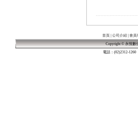
2019-11-21
Klipsch 古力奇 家庭劇院套組12 安裝實例
首頁
|
公司介紹
|
會員
Copyright © 永悅數位音響
電話：(02)2312-
2019-11-21
Klipsch 古力奇 家庭劇院套組13 安裝實例