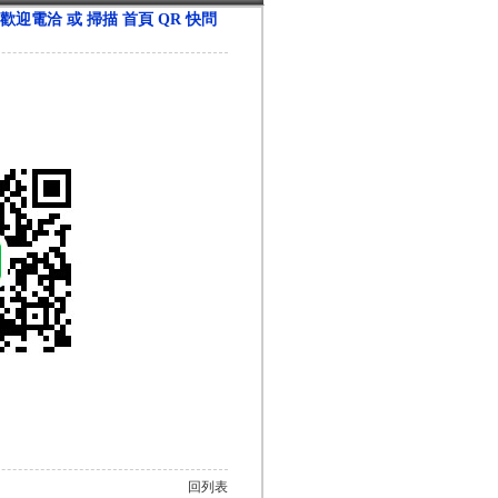
；歡迎電洽 或 掃描 首頁 QR 快問
回列表