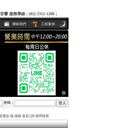
永悅音響 服務專線 : (02) 2312-1260；商品下單、付款方式、運費；歡迎電洽 或
聯絡我們
工程案例
密碼：
歡迎電洽 或 掃描 首頁 QR 快問快答