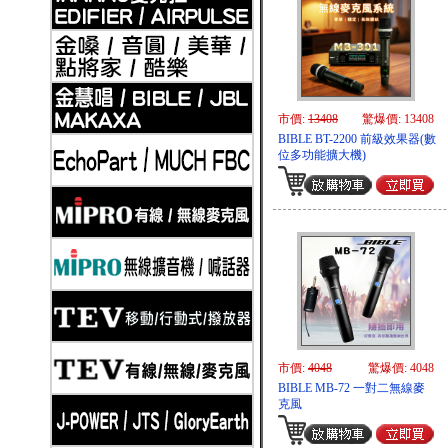
2019-11-20
Klipsch 古力奇 家庭劇院套組3 安裝實例
市價:
13408
驚爆價: 13408
BIBLE BT-2200 前級效果器(數
位多功能擴大機)
2019-11-20
Klipsch 古力奇 家庭劇院套組4 安裝實例
市價:
4048
驚爆價: 4048
BIBLE MB-72 一對二無線麥
克風